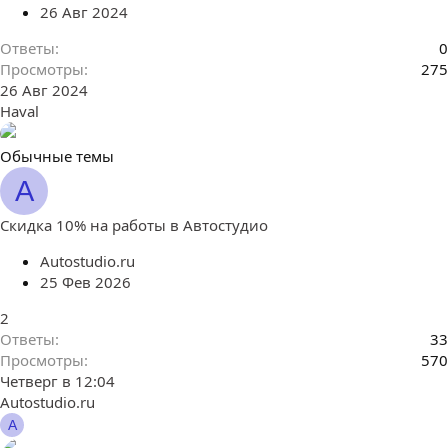
е
26 Авг 2024
п
л
Ответы
0
е
Просмотры
275
н
26 Авг 2024
о
Haval
Обычные темы
A
Скидка 10% на работы в Автостудио
Autostudio.ru
25 Фев 2026
2
Ответы
33
Просмотры
570
Четверг в 12:04
Autostudio.ru
A