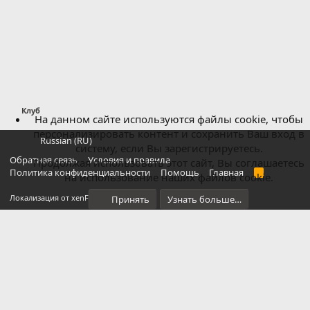
Клуб
На данном сайте используются файлы cookie, чтобы
персонализировать контент и сохранить Ваш вход в
Russian (RU)
систему, если Вы зарегистрируетесь.
Обратная связь
Условия и правила
Продолжая использовать этот сайт, Вы соглашаетесь
Политика конфиденциальности
Помощь
Главная
R
на использование наших файлов cookie.
S
S
®
Локализация от xenForo.Info
Принять
Узнать больше…