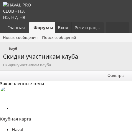
Главная
Форумы
Вход
Что нового?
Регистрация
Пользовател
Новые сообщения
Поиск сообщений
Клуб
Скидки участникам клуба
Скидки участникам клуба
Фильтры
Закрепленные темы
З
а
Клубная карта
к
р
Haval