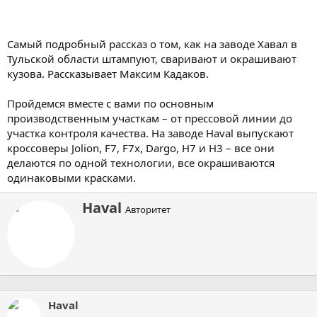
Самый подробный рассказ о том, как на заводе Хавал в
Тульской области штампуют, сваривают и окрашивают
кузова. Рассказывает Максим Кадаков.
Пройдемся вместе с вами по основным
производственным участкам – от прессовой линии до
участка контроля качества. На заводе Haval выпускают
кроссоверы Jolion, F7, F7x, Dargo, H7 и H3 – все они
делаются по одной технологии, все окрашиваются
одинаковыми красками.
А
Haval
Авторитет
в
т
о
р
Haval