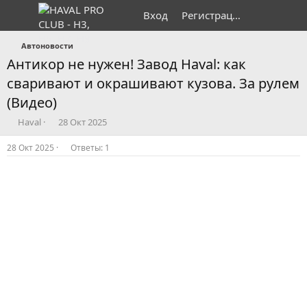
Вход
Регистрация
Автоновости
Антикор не нужен! Завод Haval: как
сваривают и окрашивают кузова. За рулем
(Видео)
А
Д
Haval
28 Окт 2025
в
а
т
т
28 Окт 2025
Ответы: 1
о
а
р
н
т
а
е
ч
м
а
ы
л
а