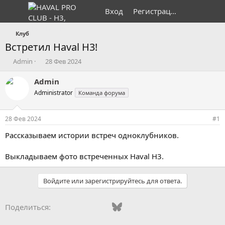
Вход
Регистрация
Клуб
Встретил Haval H3!
А
Д
Admin
28 Фев 2024
в
а
т
т
Admin
о
а
Administrator
Команда форума
р
н
т
а
е
ч
28 Фев 2024
#1
м
а
ы
л
Рассказываем истории встреч одноклубников.
а
Выкладываем фото встреченных Haval H3.
Войдите или зарегистрируйтесь для ответа.
Vkontakte
Odnoklassniki
Mail.ru
Bluesky
WhatsApp
Telegram
Электронная
Поделиться: