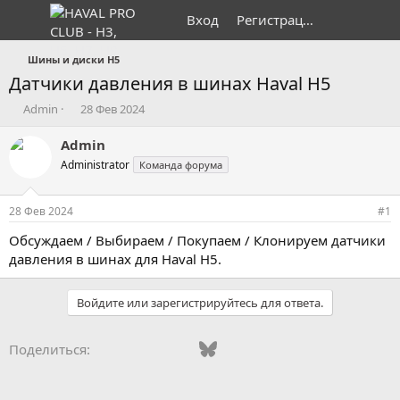
Вход
Регистрация
Шины и диски H5
Датчики давления в шинах Haval H5
А
Д
Admin
28 Фев 2024
в
а
т
т
Admin
о
а
Administrator
Команда форума
р
н
т
а
е
ч
28 Фев 2024
#1
м
а
ы
л
Обсуждаем / Выбираем / Покупаем / Клонируем датчики
а
давления в шинах для Haval H5.
Войдите или зарегистрируйтесь для ответа.
Vkontakte
Odnoklassniki
Mail.ru
Bluesky
WhatsApp
Telegram
Электронная
Поделиться: