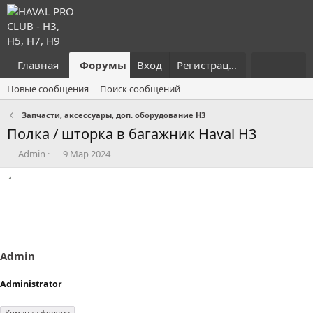
Главная
Форумы
Вход
Что нового?
Регистрация
Пользовател
Новые сообщения
Поиск сообщений
Запчасти, аксессуары, доп. оборудование H3
Полка / шторка в багажник Haval H3
А
Д
Admin
9 Мар 2024
в
а
т
т
о
а
р
н
т
а
е
ч
м
а
ы
л
Admin
а
Administrator
Команда форума