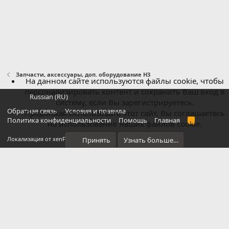
Запчасти, аксессуары, доп. оборудование H3
На данном сайте используются файлы cookie, чтобы
персонализировать контент и сохранить Ваш вход в
Russian (RU)
систему, если Вы зарегистрируетесь.
Обратная связь
Условия и правила
Продолжая использовать этот сайт, Вы соглашаетесь
Политика конфиденциальности
Помощь
Главная
R
на использование наших файлов cookie.
S
S
®
Локализация от xenForo.Info
Принять
Узнать больше…