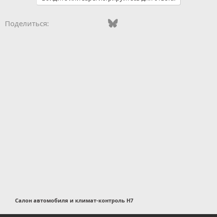
Vkontakte
Odnoklassniki
Mail.ru
Bluesky
WhatsApp
Telegram
Электронная
Ссылка
Поделиться:
Салон автомобиля и климат-контроль H7