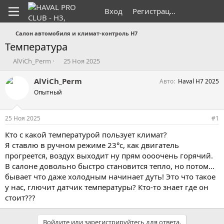
Вход
Регистрация
Салон автомобиля и климат-контроль H7
Температура
А
Д
AlViCh_Perm
25 Ноя 2025
в
а
т
т
AlViCh_Perm
Авто
Haval H7 2025
о
а
Опытный
р
н
т
а
е
ч
25 Ноя 2025
#1
м
а
ы
л
Кто с какой температурой пользует климат?
а
Я ставлю в ручном режиме 23°с, как двигатель
прогреется, воздух выходит ну прям оооочень горячий.
В салоне довольно быстро становится тепло, но потом...
бывает что даже холодным начинает дуть! Это что такое
у нас, глючит датчик температуры? Кто-то знает где он
стоит???
Войдите или зарегистрируйтесь для ответа.