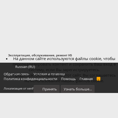
Эксплуатация, обслуживание, ремонт H5
На данном сайте используются файлы cookie, чтобы
персонализировать контент и сохранить Ваш вход в
Russian (RU)
систему, если Вы зарегистрируетесь.
Обратная связь
Условия и правила
Продолжая использовать этот сайт, Вы соглашаетесь
Политика конфиденциальности
Помощь
Главная
R
на использование наших файлов cookie.
S
S
®
Локализация от xenForo.Info
Принять
Узнать больше…