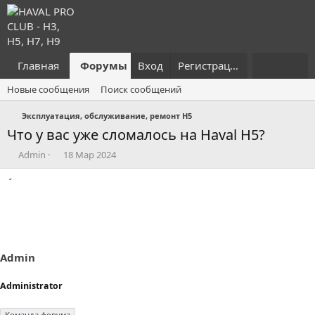
Главная
Форумы
Вход
Что нового?
Регистрация
Пользовател
Новые сообщения
Поиск сообщений
Эксплуатация, обслуживание, ремонт H5
Что у вас уже сломалось на Haval H5?
А
Д
Admin
18 Мар 2024
в
а
т
т
о
а
р
н
т
а
е
ч
м
а
ы
л
Admin
а
Administrator
Команда форума