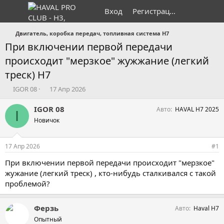
Вход
Регистрация
Двигатель, коробка передач, топливная система H7
При включении первой передачи
происходит "мерзкое" жужжание (легкий
треск) H7
А
Д
IGOR 08
17 Апр 2026
в
а
т
т
IGOR 08
Авто
HAVAL H7 2025
I
о
а
Новичок
р
н
т
а
е
ч
17 Апр 2026
#1
м
а
ы
л
При включении первой передачи происходит "мерзкое"
а
жужание (легкий треск) , кто-нибудь сталкивался с такой
проблемой?
Ферзь
Авто
Haval H7
Опытный