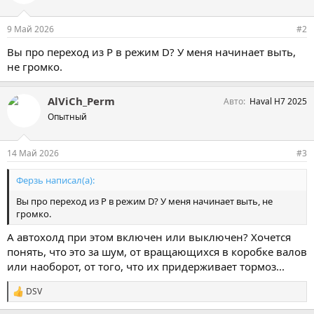
9 Май 2026
#2
Вы про переход из Р в режим D? У меня начинает выть,
не громко.
AlViCh_Perm
Авто
Haval H7 2025
Опытный
14 Май 2026
#3
Ферзь написал(а):
Вы про переход из Р в режим D? У меня начинает выть, не
громко.
А автохолд при этом включен или выключен? Хочется
понять, что это за шум, от вращающихся в коробке валов
или наоборот, от того, что их придерживает тормоз...
DSV
С
и