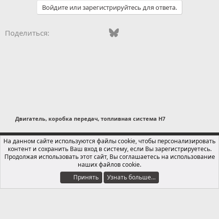
м
Войдите или зарегистрируйтесь для ответа.
п
а
т
Vkontakte
Odnoklassniki
Mail.ru
Bluesky
WhatsApp
Telegram
Электронная
Поделиться:
и
и
:
Двигатель, коробка передач, топливная система H7
Russian (RU)
На данном сайте используются файлы cookie, чтобы персонализировать
контент и сохранить Ваш вход в систему, если Вы зарегистрируетесь.
Обратная связь
Условия и правила
Продолжая использовать этот сайт, Вы соглашаетесь на использование
Политика конфиденциальности
Помощь
Главная
R
наших файлов cookie.
S
S
Принять
Узнать больше…
®
Локализация от xenForo.Info